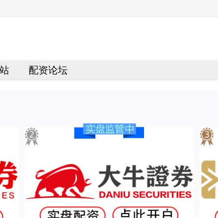
站
配资论坛