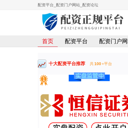
配资平台_配资门户网站_配资论坛
首页
配资平台
配资门户网
十大配资平台推荐
共
100
+平台