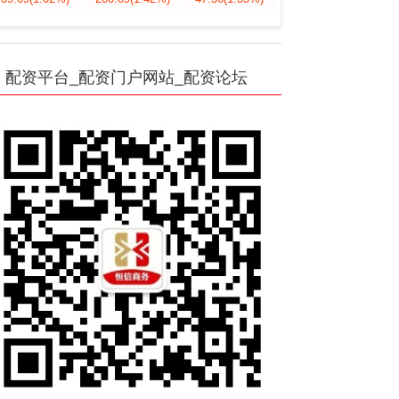
配资平台_配资门户网站_配资论坛