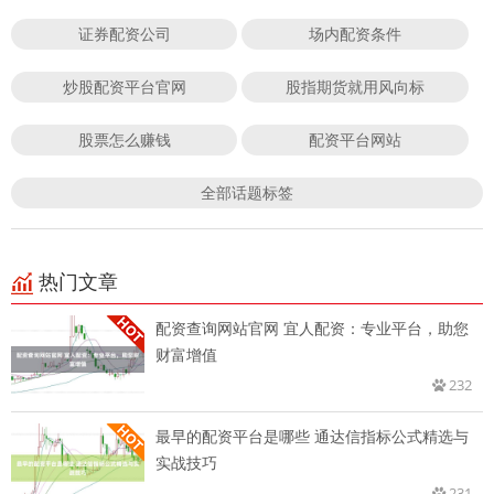
证券配资公司
场内配资条件
炒股配资平台官网
股指期货就用风向标
股票怎么赚钱
配资平台网站
全部话题标签
热门文章
配资查询网站官网 宜人配资：专业平台，助您
财富增值
232
最早的配资平台是哪些 通达信指标公式精选与
实战技巧
231