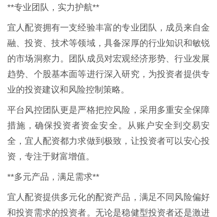
**专业团队，实力护航**
宜人配资拥有一支经验丰富的专业团队，成员来自金
融、投资、技术等领域，具备深厚的行业知识和敏锐
的市场洞察力。团队成员对宏观经济形势、行业发展
趋势、个股基本面等进行深入研究，为投资者提供专
业的投资建议和风险控制策略。
平台风控团队更是严格把控风险，采用多重安全保障
措施，确保投资者资金安全。从账户安全到交易安
全，宜人配资都力求做到极致，让投资者可以安心投
资，专注于财富增值。
**多元产品，满足需求**
宜人配资提供多元化的配资产品，满足不同风险偏好
和投资需求的投资者。无论是稳健型投资者还是激进