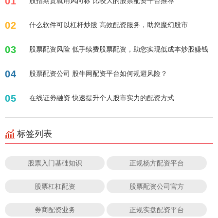
01
股指期货就用风向标 比较大的股票配资平台推荐
02
什么软件可以杠杆炒股 高效配资服务，助您魔幻股市
03
股票配资风险 低手续费股票配资，助您实现低成本炒股赚钱
04
股票配资公司 股牛网配资平台如何规避风险？
05
在线证劵融资 快速提升个人股市实力的配资方式
标签列表
股票入门基础知识
正规杨方配资平台
股票杠杠配资
股票配资公司官方
券商配资业务
正规实盘配资平台