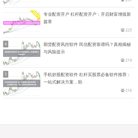
专业配资开户 杠杆配资开户：开启财富增值新
篇章
225
4
期货配资风控软件 民信配资靠谱吗？真相揭秘
与风险提示
219
5
手机炒股配资软件 杠杆买股票必备软件推荐：
一站式解决方案，助
216