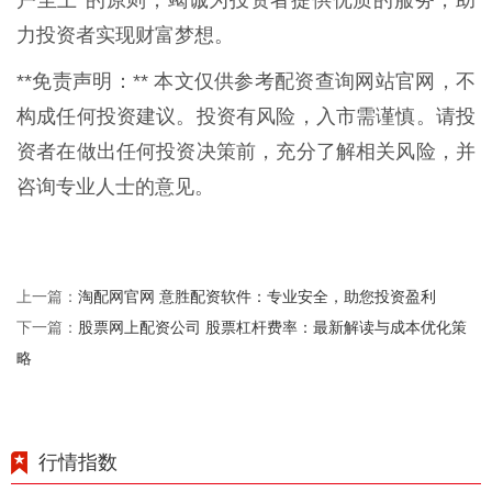
户至上”的原则，竭诚为投资者提供优质的服务，助
力投资者实现财富梦想。
**免责声明：** 本文仅供参考配资查询网站官网，不
构成任何投资建议。投资有风险，入市需谨慎。请投
资者在做出任何投资决策前，充分了解相关风险，并
咨询专业人士的意见。
淘配网官网 意胜配资软件：专业安全，助您投资盈利
上一篇：
股票网上配资公司 股票杠杆费率：最新解读与成本优化策
下一篇：
略
行情指数