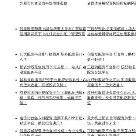
外股市的资金效率阶段性观察
者群体使用配资风险控制的风
股票融资额度 当前阶段亚太股市在宽幅震
正规配资论坛 案例解读：场
荡周期背景下中杠杆资金的账户管理深度
当前存量博弈格局里使用股票
10大配资平台排行榜最新 场外配资是什
创赢盘配资平台 配资息，助
么？
盈利翻倍！
配资炒股最低费用 长江云配：一站式广电
正规的配资平台排行 股配咖
融媒服务平台
配资交流平台
最易操作 股票配资平台 配资炒股软件：助
杠杆炒股是什么意思 固原股
您放大收益，把握投资良机！
掘金股市，放大收益！
有资质国内正规配资平台 同花配玩法解
杠杆炒股保证金是什么意思 
析：策略、技巧与实战效果，你值得了
股市投资，专业股票配资服务
解！
值
道琼指数鑫东财配资 股票工具APP下载：
最大线上配资 衡阳配资加盟
精选平台，助您投资决策！
场，共赢财富未来！
股票权威配资 天金加银投顾：专业投资，
正规的配资平台排行 思茅在