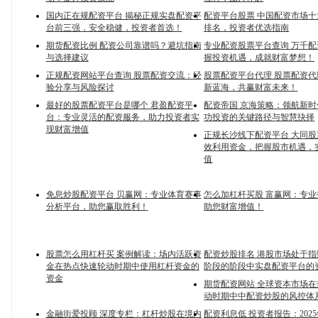
国内正在规配资平台 揭秘正规实盘配资平
配资平台股票 中国配资市场
台前三强，安全稳健，投资者首选！
排名，投资者优选指南
期货配资比例 配资公司靠谱吗？避坑指南
专业配资股票平台查询 万千
与选择建议
握投资机遇，成就财富梦想！
正规配资网站平台查询 股票配资交流：经
股票配资平台代理 股票配资
验分享与风险探讨
新蓝海，共赢财富未来！
最好的股票配资平台是哪个 君盈配资平
配资帝国 京海策略：领航新
台：专业灵活的配资服务，助力投资者实
功投资的关键路径与智慧抉择
现财富增值
正规长沙线下配资平台 大同
效利用资金，把握股市机遇，
值
免息炒股配资平台 贝赢网：专业体育赛事
怎么加杠杆买股 富赢网：专
分析平台，助您赢取胜利！
助您财富增值！
股票怎么用杠杆买 案例解读：场内活跃资
配资炒股排名 港股市场处于
金在热点快速轮动时期中使用杠杆资金的
阶段的阶段中实盘配资平台的
资金
期货配资网站 全球资本市场
动时期中中配资炒股的风控体
金融街爱投顾 深度专栏：杠杆炒股在境内
配资利息低 投资者报告：202