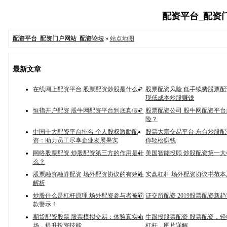
配资平台_配资门户
配资平台_配资门户网站_配资论坛
»
站点地图
最新文章
在线网上配资平台 股票配资炒股是什么？
股票配资风险 低手续费股票
现低成本炒股赚钱
恒指开户配资 股牛网配资平台到底真假？
股票配资公司 股牛网配资平
险？
中国十大配资平台排名 个人股权激励配
股票大宗交易平台 东台炒股
资：助力员工尽享企业发展果实
你轻松赚钱
网络股票配资 炒股配资第三方的作用是什
美国智能投顾 炒股配资第一
么？
股票融资融券配资 场外配资协议的有效性
实盘杠杆 场外配资协议书范
解析
炒股什么是杠杆原理 场外配资参与者被罚
证交所配资 2019股票配资新
款警示！
期货配资股票 股票模拟交易：体验真实市
牛跟投股票配资 股票配资，
场，提升投资技能
杠杆，图片详解