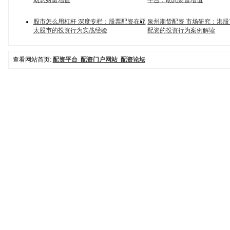
助您财富增值
平台，助您财富增值
股市怎么用杠杆 深度专栏：股票配资在亚
泉州期货配资 市场研究：港
太股市的投资行为实战经验
配资的投资行为案例解读
查看网站首页:
配资平台_配资门户网站_配资论坛