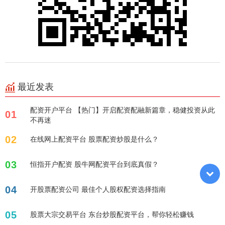
最近发表
配资开户平台 【热门】开启配资配融新篇章，稳健投资从此
01
不再迷
02
在线网上配资平台 股票配资炒股是什么？
03
恒指开户配资 股牛网配资平台到底真假？
04
开股票配资公司 最佳个人股权配资选择指南
05
股票大宗交易平台 东台炒股配资平台，帮你轻松赚钱