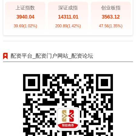
上证指数
深证成指
创业板指
3940.04
14311.01
3563.12
39.69
(1.02%)
200.89
(1.42%)
47.56
(1.35%)
配资平台_配资门户网站_配资论坛