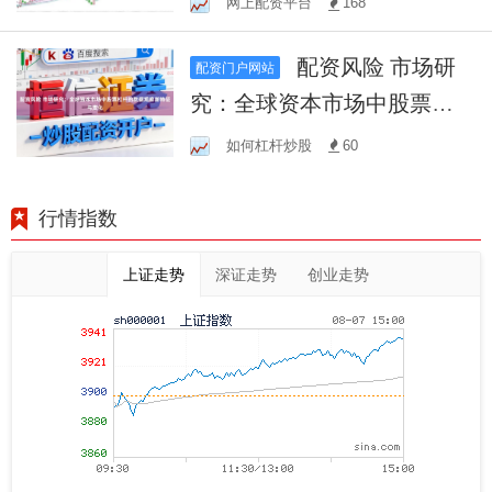
网上配资平台
168
析
配资风险 市场研
配资门户网站
究：全球资本市场中股票杠
杆的数据观察新特征与变化
如何杠杆炒股
60
行情指数
上证走势
深证走势
创业走势