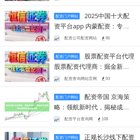
2025中国十大配
配资门户网站
资平台app 内蒙配资：专业
平台，助您掘金草原财富！
配资公司配资网站
86
股票配资平台代理
配资门户网站
股票配资代理商：掘金新蓝
海，共赢财富未来！
配资查询网站官网
93
配资帝国 京海策
配资门户网站
略：领航新时代，揭秘成功
投资的关键路径与智慧抉择
配资平台查询网
108
正规长沙线下配资
配资门户网站