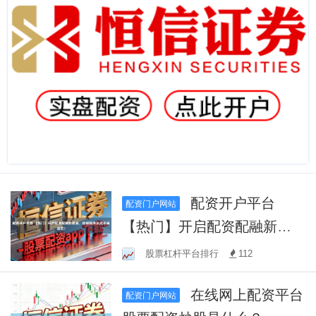
配资开户平台
配资门户网站
【热门】开启配资配融新篇
章，稳健投资从此不再迷
股票杠杆平台排行
112
茫！
在线网上配资平台
配资门户网站