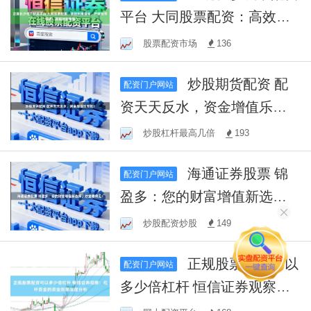
平台 大同股票配资：高效利
用资金，把握股市机遇，实
股票配资市场
136
现财富增值
炒股期货配资 配
配资门户网站
资天天反水，资金增值乐无
忧！
炒股杠杆最高几倍
193
海通证券股票 锦
配资门户网站
盈多：您的财富增值新选
择，收益看得见！
炒股配资炒股
149
正规股票配资可以
配资门户网站
多少倍杠杆 恒信证券观察：
杠杆资金的资金效率深度分