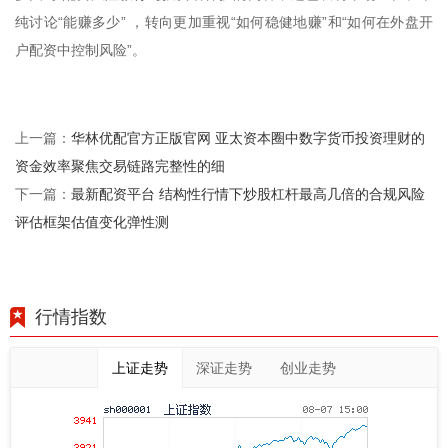
纯讨论“能赚多少” ，转向更加重视“如何稳健地赚”和“如何在外盘开
户配资中控制风险”。
华林优配官方正版官网 亚太资本圈中数字货币投资理财的
上一篇：
资金效率聚焦交易链路完整性的细
最新配资平台 结构性行情下炒股杠杆最高几倍的合规风险
下一篇：
评估框架估值变化弹性测
行情指数
上证走势
深证走势
创业走势