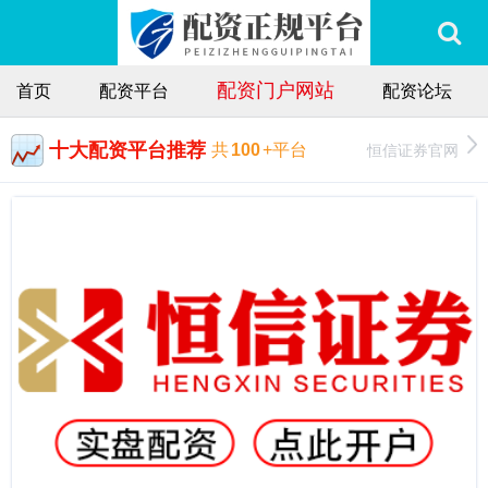
配资门户网站
首页
配资平台
配资论坛
十大配资平台推荐
恒信证券官网
共
100
+平台