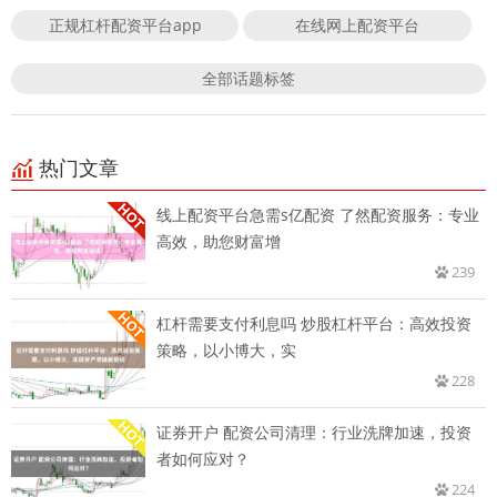
正规杠杆配资平台app
在线网上配资平台
全部话题标签
热门文章
线上配资平台急需s亿配资 了然配资服务：专业
高效，助您财富增
239
杠杆需要支付利息吗 炒股杠杆平台：高效投资
策略，以小博大，实
228
证券开户 配资公司清理：行业洗牌加速，投资
者如何应对？
224