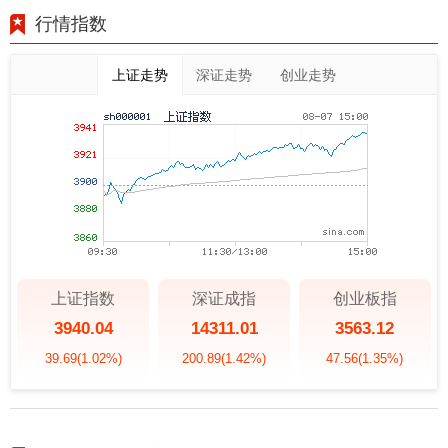
行情指数
上证走势
深证走势
创业走势
上证指数
深证成指
创业板指
3940.04
14311.01
3563.12
39.69
(1.02%)
200.89
(1.42%)
47.56
(1.35%)