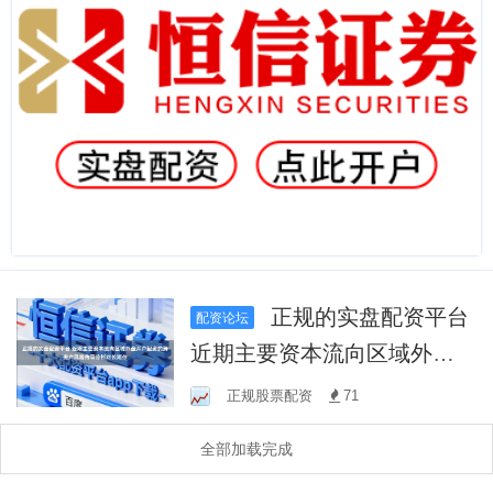
正规的实盘配资平台
配资论坛
近期主要资本流向区域外盘
开户配资的跨资产风险传导
正规股票配资
71
分析对长期存
全部加载完成