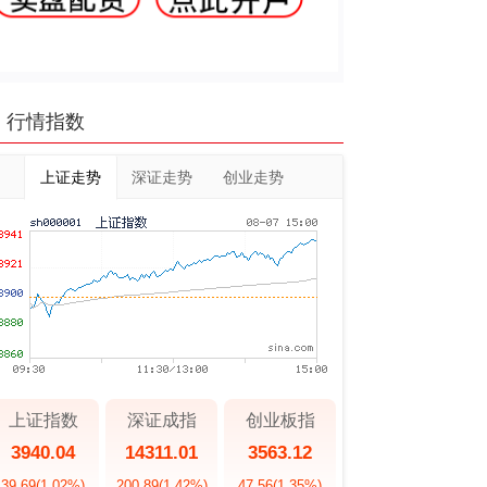
行情指数
上证走势
深证走势
创业走势
上证指数
深证成指
创业板指
3940.04
14311.01
3563.12
39.69
(1.02%)
200.89
(1.42%)
47.56
(1.35%)