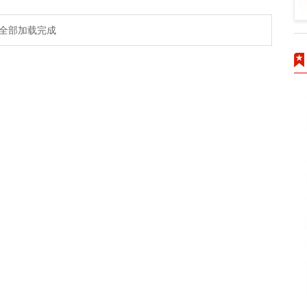
全部加载完成