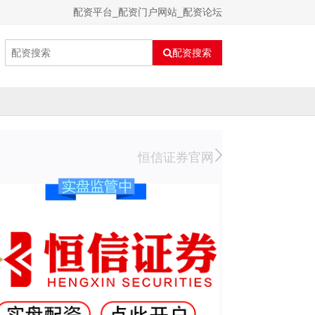
配资平台_配资门户网站_配资论坛
配资搜索
恒信证券官网