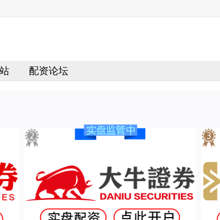
站
配资论坛