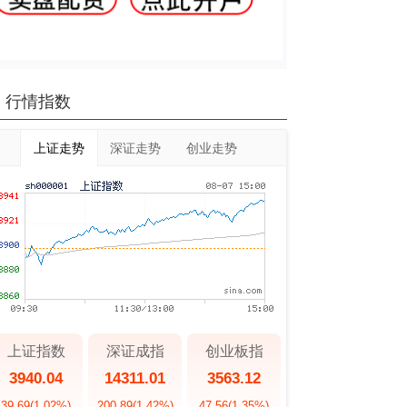
行情指数
上证走势
深证走势
创业走势
上证指数
深证成指
创业板指
3940.04
14311.01
3563.12
39.69
(1.02%)
200.89
(1.42%)
47.56
(1.35%)