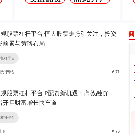
规股票杠杆平台 恒大股票走势引关注，投资
场前景与策略布局
票杠杆平台
配资网站
71
规股票杠杆平台 P配资新机遇：高效融资，
者开启财富增长快车道
票杠杆平台
排名
73