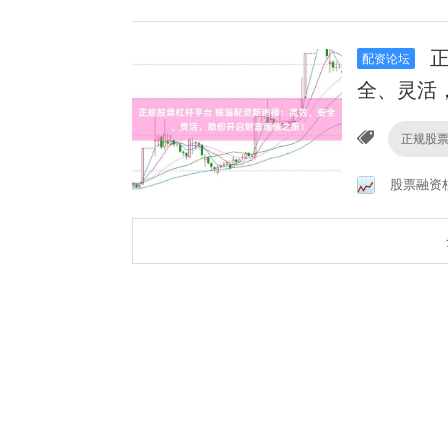
正
配资论坛
全、灵活
正规股
股票融资