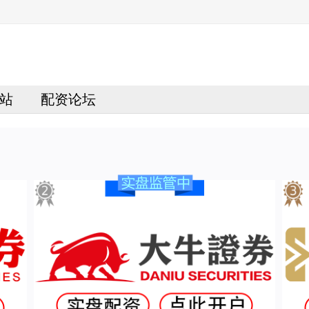
站
配资论坛