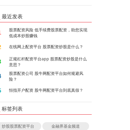
最近发表
股票配资风险 低手续费股票配资，助您实现
1
低成本炒股赚钱
2
在线网上配资平台 股票配资炒股是什么？
正规杠杆配资平台app 股票配资炒股是什么
3
意思？
股票配资公司 股牛网配资平台如何规避风
4
险？
5
恒指开户配资 股牛网配资平台到底真假？
标签列表
炒股股票配资平台
金融界基金频道