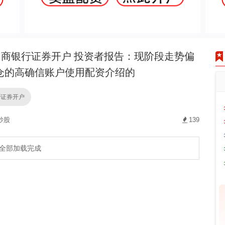
商银行证券开户 投资者报告：现阶段走势偏
仓的高确信账户使用配资介绍的
行证券开户
炒股
139
全部加载完成