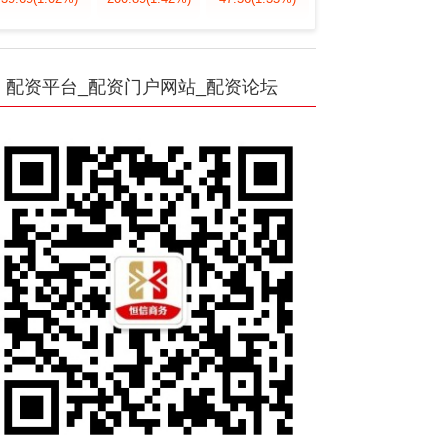
配资平台_配资门户网站_配资论坛