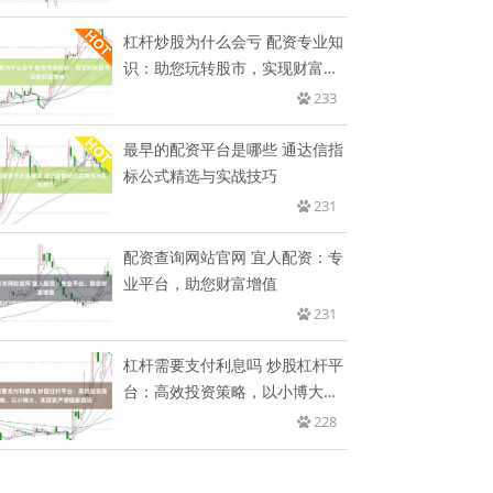
杠杆炒股为什么会亏 配资专业知
识：助您玩转股市，实现财富增
值
233
最早的配资平台是哪些 通达信指
标公式精选与实战技巧
231
配资查询网站官网 宜人配资：专
业平台，助您财富增值
231
杠杆需要支付利息吗 炒股杠杆平
台：高效投资策略，以小博大，
实
228