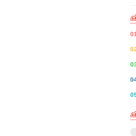
0
0
0
0
0