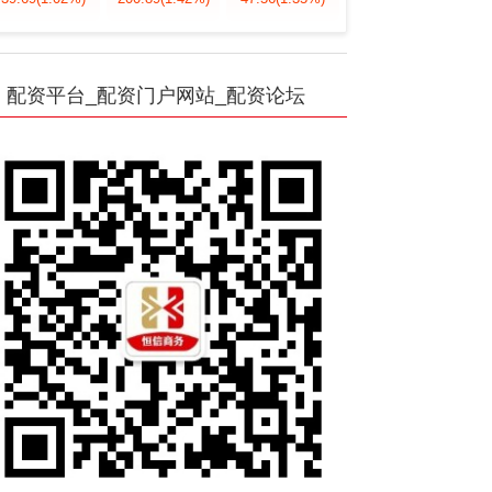
配资平台_配资门户网站_配资论坛