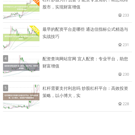
股市，实现财富增值
233
最早的配资平台是哪些 通达信指标公式精选与
实战技巧
231
4
配资查询网站官网 宜人配资：专业平台，助您
财富增值
230
5
杠杆需要支付利息吗 炒股杠杆平台：高效投资
策略，以小博大，实
228