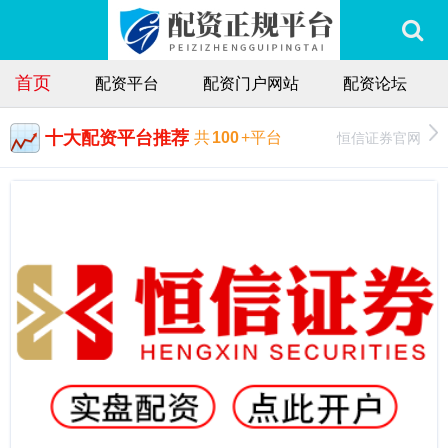
首页
配资平台
配资门户网站
配资论坛
十大配资平台推荐
恒信证券官网
共
100
+平台