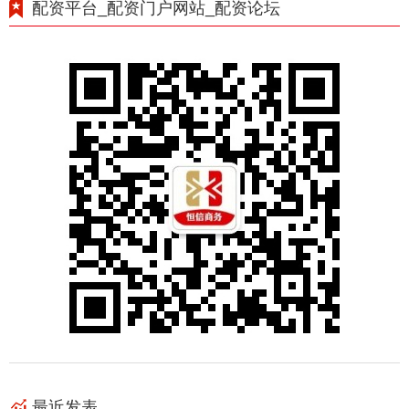
配资平台_配资门户网站_配资论坛
最近发表