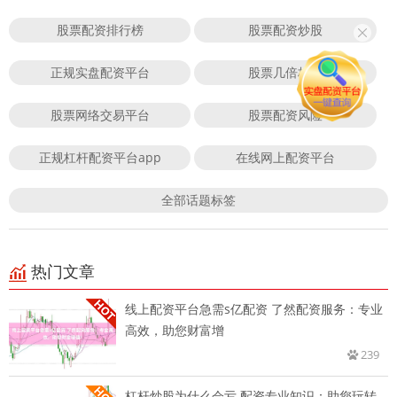
股票配资排行榜
股票配资炒股
正规实盘配资平台
股票几倍杠杆
股票网络交易平台
股票配资风险
正规杠杆配资平台app
在线网上配资平台
全部话题标签
热门文章
线上配资平台急需s亿配资 了然配资服务：专业
高效，助您财富增
239
杠杆炒股为什么会亏 配资专业知识：助您玩转