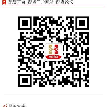
配资平台_配资门户网站_配资论坛
最近发表