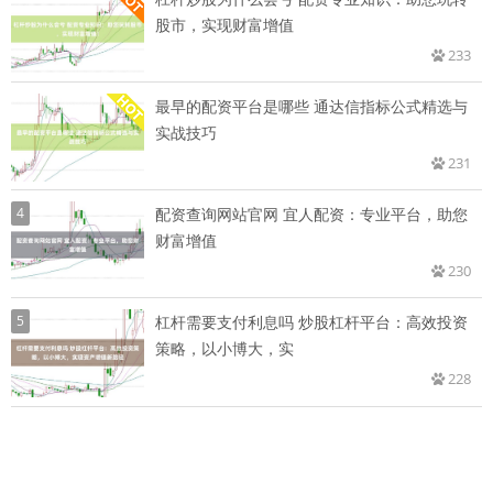
股市，实现财富增值
233
最早的配资平台是哪些 通达信指标公式精选与
实战技巧
231
4
配资查询网站官网 宜人配资：专业平台，助您
财富增值
230
5
杠杆需要支付利息吗 炒股杠杆平台：高效投资
策略，以小博大，实
228