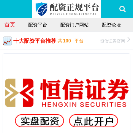
首页
配资平台
配资门户网站
配资论坛
十大配资平台推荐
恒信证券官网
共
100
+平台