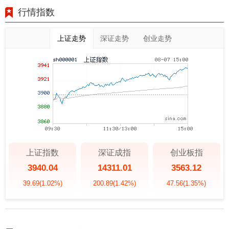
行情指数
上证走势
深证走势
创业走势
上证指数
深证成指
创业板指
3940.04
14311.01
3563.12
39.69
(1.02%)
200.89
(1.42%)
47.56
(1.35%)