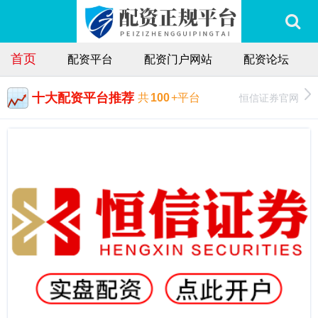
首页
配资平台
配资门户网站
配资论坛
十大配资平台推荐
恒信证券官网
共
100
+平台