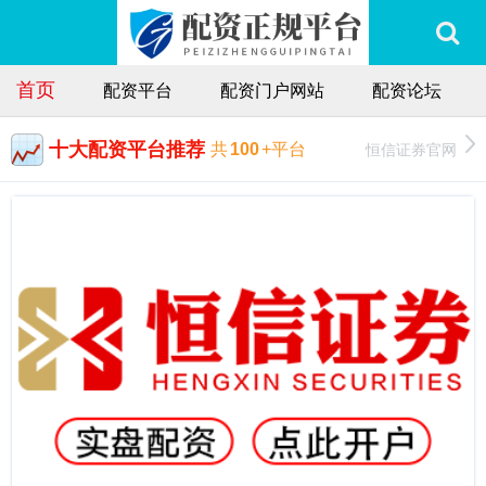
首页
配资平台
配资门户网站
配资论坛
十大配资平台推荐
恒信证券官网
共
100
+平台