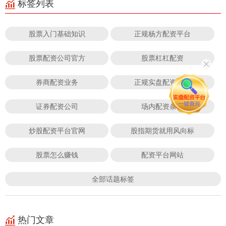
标签列表
股票入门基础知识
正规杨方配资平台
股票配资公司官方
股票杠杠配资
券商配资业务
正规实盘配资平台
证券配资公司
场内配资条件
炒股配资平台官网
股指期货就用风向标
股票怎么赚钱
配资平台网站
全部话题标签
热门文章