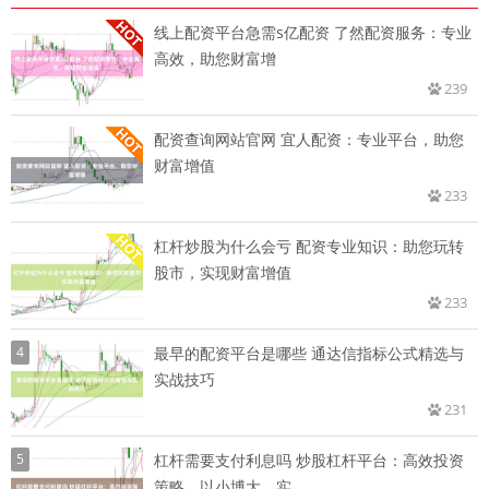
线上配资平台急需s亿配资 了然配资服务：专业
高效，助您财富增
239
配资查询网站官网 宜人配资：专业平台，助您
财富增值
233
杠杆炒股为什么会亏 配资专业知识：助您玩转
股市，实现财富增值
233
4
最早的配资平台是哪些 通达信指标公式精选与
实战技巧
231
5
杠杆需要支付利息吗 炒股杠杆平台：高效投资
策略，以小博大，实