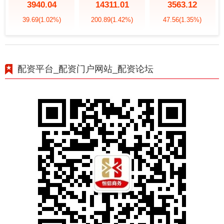
3940.04
14311.01
3563.12
39.69
(1.02%)
200.89
(1.42%)
47.56
(1.35%)
配资平台_配资门户网站_配资论坛