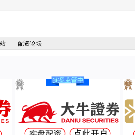
站
配资论坛