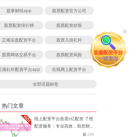
股掌财经app
股票配资官方公司
股票配资排行榜
股票配资炒股
正规实盘配资平台
股票几倍杠杆
股票网络交易平台
股票配资风险
正规杠杆配资平台app
在线网上配资平台
全部话题标签
热门文章
线上配资平台急需s亿配资 了然
配资服务：专业高效，助您财富
增
239