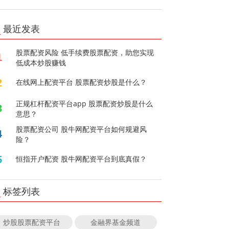
最近发表
股票配资风险 低手续费股票配资，助您实现
1
低成本炒股赚钱
2
在线网上配资平台 股票配资炒股是什么？
正规杠杆配资平台app 股票配资炒股是什么
3
意思？
股票配资公司 股牛网配资平台如何规避风
4
险？
5
恒指开户配资 股牛网配资平台到底真假？
标签列表
炒股股票配资平台
金融界基金频道