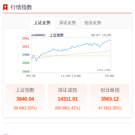
行情指数
上证走势
深证走势
创业走势
上证指数
深证成指
创业板指
3940.04
14311.01
3563.12
39.69
(1.02%)
200.89
(1.42%)
47.56
(1.35%)