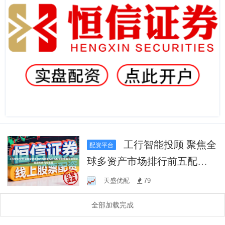
工行智能投顾 聚焦全
配资平台
球多资产市场排行前五配资
的策略生命周期管理围绕风
天盛优配
79
险暴露
全部加载完成