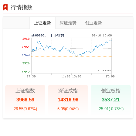
行情指数
上证走势
深证走势
创业走势
上证指数
深证成指
创业板指
3966.59
14316.96
3537.21
26.55
(0.67%)
5.95
(0.04%)
-25.91
(-0.73%)