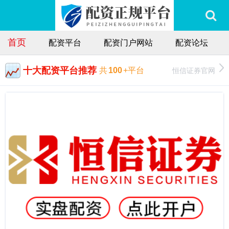
首页
配资平台
配资门户网站
配资论坛
十大配资平台推荐
恒信证券官网
共
100
+平台