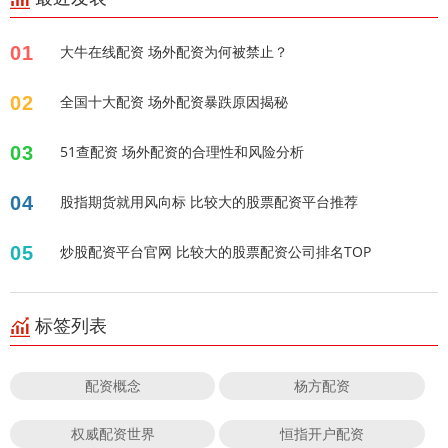
01
大牛在线配资 场外配资为何被禁止？
02
全国十大配资 场外配资暴跌原因揭秘
03
51查配资 场外配资的合理性和风险分析
04
股指期货就用风向标 比较大的股票配资平台推荐
05
炒股配资平台官网 比较大的股票配资公司排名TOP
标签列表
配资概念
杨方配资
权威配资世界
恒指开户配资