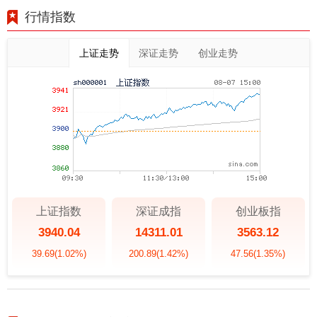
行情指数
上证走势
深证走势
创业走势
上证指数
深证成指
创业板指
3940.04
14311.01
3563.12
39.69
(1.02%)
200.89
(1.42%)
47.56
(1.35%)