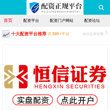
首页
配资平台
配资门户网站
配资论坛
十大配资平台推荐
恒信证券官网
共
100
+平台