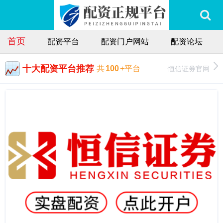
首页
配资平台
配资门户网站
配资论坛
十大配资平台推荐
恒信证券官网
共
100
+平台