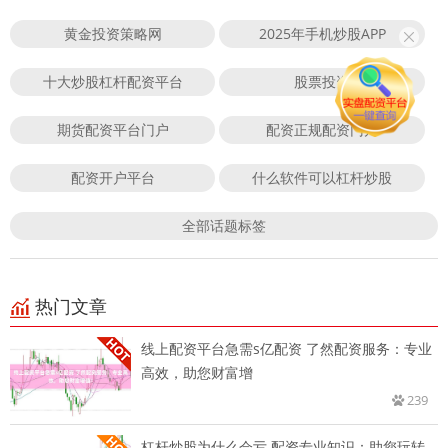
黄金投资策略网
2025年手机炒股APP
十大炒股杠杆配资平台
股票投资
期货配资平台门户
配资正规配资门户
配资开户平台
什么软件可以杠杆炒股
全部话题标签
热门文章
线上配资平台急需s亿配资 了然配资服务：专业
高效，助您财富增
239
杠杆炒股为什么会亏 配资专业知识：助您玩转