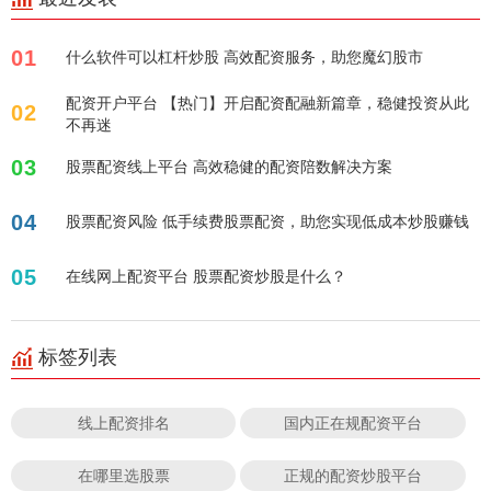
01
什么软件可以杠杆炒股 高效配资服务，助您魔幻股市
配资开户平台 【热门】开启配资配融新篇章，稳健投资从此
02
不再迷
03
股票配资线上平台 高效稳健的配资陪数解决方案
04
股票配资风险 低手续费股票配资，助您实现低成本炒股赚钱
05
在线网上配资平台 股票配资炒股是什么？
标签列表
线上配资排名
国内正在规配资平台
在哪里选股票
正规的配资炒股平台