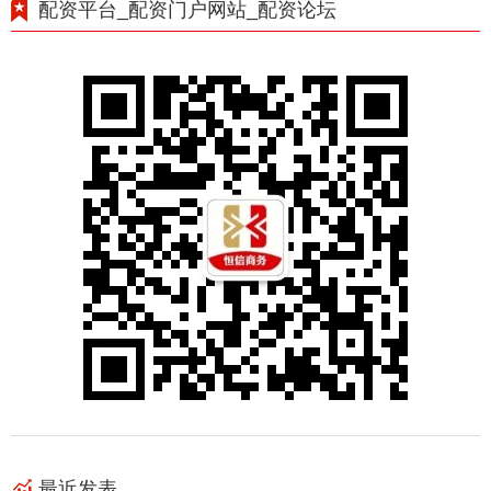
配资平台_配资门户网站_配资论坛
最近发表