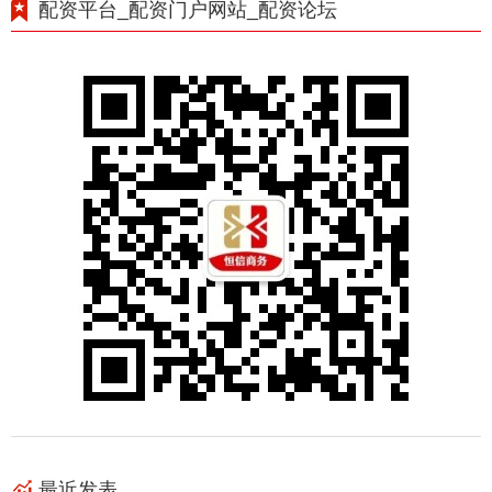
配资平台_配资门户网站_配资论坛
最近发表