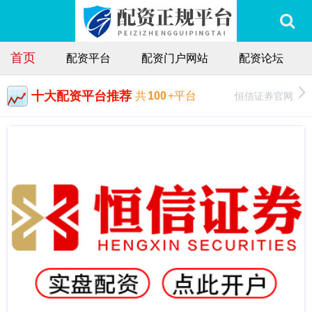
首页
配资平台
配资门户网站
配资论坛
十大配资平台推荐
恒信证券官网
共
100
+平台