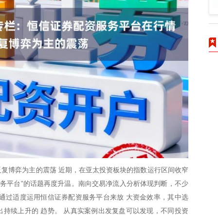
复博弈为主的震荡 近期，在亚太投资板块的指数运行区间收窄
服务平台”的话题再度升温。南向交易净流入分析体现判断，不少
通过适度运用恒信证券配资服务平台来放 大资金效率，其中选
持续上升的 趋势。 从真实案例出发复盘可以发现，不同投资