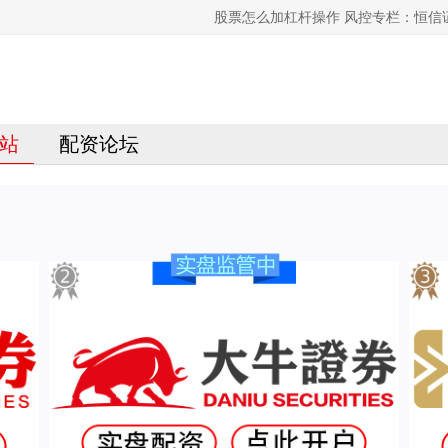
股票怎么加杠杆操作 风控专栏：恒信
站
配资论坛