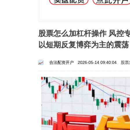
股票怎么加杠杆操作 风控
以短期反复博弈为主的震荡
股票
合法配资开户
2026-05-14 09:40:04