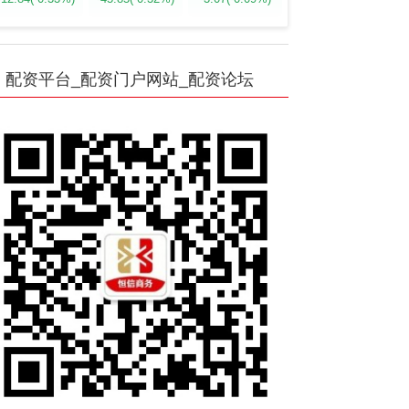
配资平台_配资门户网站_配资论坛