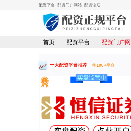
配资平台_配资门户网站_配资论坛
首页
配资平台
配资门户网
十大配资平台推荐
共
100
+平台