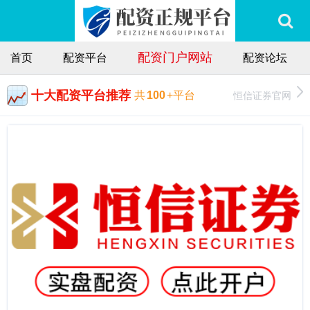
配资门户网站
首页
配资平台
配资论坛
十大配资平台推荐
恒信证券官网
共
100
+平台