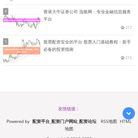
4
香港大牛证券公司 迅银网：专业金融信息服务
平台
217
5
股票配资安全的平台 股票入门基础教程：新手
必备的投资指南
215
友情链接：
配资平台_配资门户网站_配资论坛
RSS地图
HTML
Powered by
地图