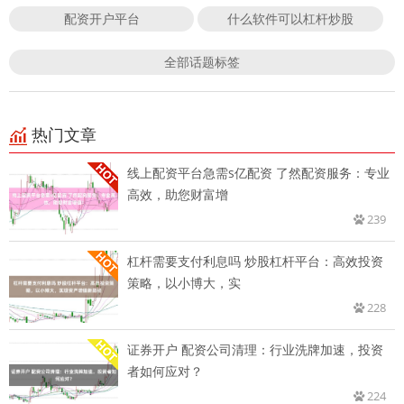
配资开户平台
什么软件可以杠杆炒股
全部话题标签
热门文章
线上配资平台急需s亿配资 了然配资服务：专业
高效，助您财富增
239
杠杆需要支付利息吗 炒股杠杆平台：高效投资
策略，以小博大，实
228
证券开户 配资公司清理：行业洗牌加速，投资
者如何应对？
224