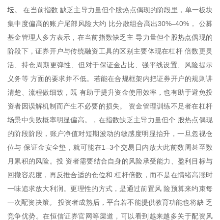
坛
。 在当前指数 缺乏主导力量但个股热点偶现的阶段里，单一板块
集中度偏高的账户尾部风险大约 比分散组合高出30%–40%， 公募
基金管理人多方表示，在当前指数缺乏主 导力量但个股热点偶现的
阶段下，证券开户与传统融资工具的区别主要体现在杠杆 倍数更灵
活、持仓周期更弹性、但对于保证金占比、强平线设置、风险提示
义务等 方面的要求并不低。若能在合规框架内把证券开户的规则讲
清楚、流程做细致，既 有助于提升资金使用效率，也有助于避免投
资者因误解机制而产生不必要的损失。 资金管理训练不足者在杠杆
场景中失败概率明显偏高。，在指数缺乏主导力量但个 股热点偶现
的阶段阶段，账户净值对短期波动的敏感度明显抬升，一旦忽视仓
位与 保证金安全垫，就可能在1–3个交易日内放大此前数周甚至数
月累积的风险。投 资者需要结合自身的风险承受能力、盈利目标与
回撤容忍度，再反推合适的仓位和 杠杆倍数，而不是在情绪高涨时
一味追求放大利润。更理性的方式，是通过前置风 险预算来约束每
一次配资决策。 投资者成熟后，平台若不能提供教育功能也将缺 乏
竞争优势。在恒信证券官网等渠道，可以看到越来越多关于配资风