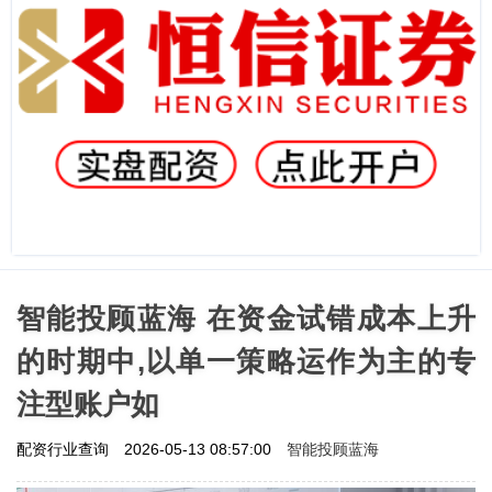
智能投顾蓝海 在资金试错成本上升
的时期中,以单一策略运作为主的专
注型账户如
智能投顾蓝海
配资行业查询
2026-05-13 08:57:00