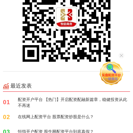
最近发表
配资开户平台 【热门】开启配资配融新篇章，稳健投资从此
01
不再迷
02
在线网上配资平台 股票配资炒股是什么？
03
恒指开户配资 股牛网配资平台到底真假？