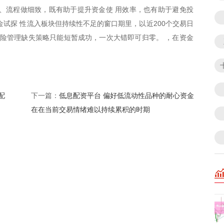
、流程做细致，既有助于提升资金使 用效率，也有助于避免投
金试探 性流入板块但持续性不足的窗口期里，以近200个交易日
 风险管理缺失策略只能短暂成功，一次大错即可归零。 ，在资金
配
低息配资平台 偏好低流动性品种的耐心资金
下一篇：
在在当前交易情绪难以持续累积的时期