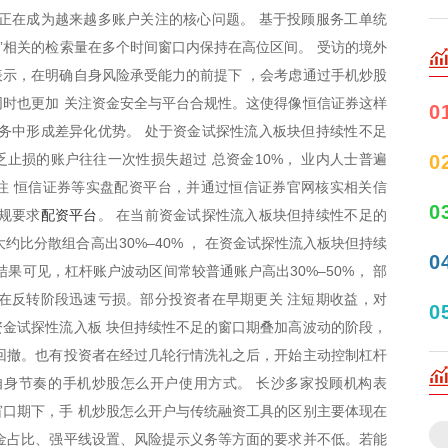
正在成为越来越多账户关注的核心问题。 基于投顾服务工单统
户”相关的检索量在多个时间窗口内保持在高位区间。 受访的境外
示，在明确自身风险承受能力的前提下 ，会考虑通过手机炒股
时也更加 关注资金安全与平台合规性。这使得像恒信证券这样
0
务中形成差异化优势。 处于资金试探性流入板块但持续性不足
0
止损的账户往往一次性损失超过 总资金10%， 业内人士普遍
注 恒信证券等实盘配资平台，并通过恒信证券官网核实相关信
0
配资平台
规要求
。 在当前资金试探性流入板块但持续性不足的
约比分散组合高出30%–40% ， 在资金试探性流入板块但持续
0
果可见，杠杆账户波动区间常较普通账户高出30%–50%， 部
在反转阶段迅速亏损。部分投资者在早期更关 注短期收益，对
0
金试探性流入板 块但持续性不足的窗口期叠加高波动的阶段，
回撤。也有投资者在经过几轮行情洗礼之后，开始主动控制杠杆
自身节奏的手机炒股怎么开户使用方式。 长沙多家投顾机构表
口期下，手 机炒股怎么开户与传统融资工具的区别主要体现在
金占比、强平线设置、风险提示义务等方面的要求并不低。若能