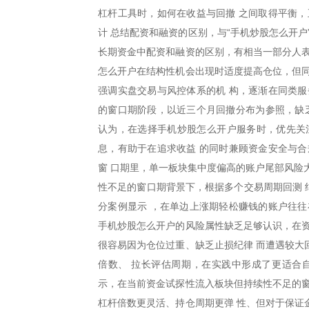
杠杆工具时，如何在收益与回撤 之间取得平衡，
计 总结配资和融资的区别，与“手机炒股怎么开
长期资金中配资和融资的区别，有相当一部分人表
怎么开户在结构性机会出现时适度提高仓位，但同
强调实盘交易与风控体系的机 构，逐渐在同类服
的窗口期阶段，以近三个月回撤分布为参照，缺乏
认为，在选择手机炒股怎么开户服务时，优先关
息，有助于在追求收益 的同时兼顾资金安全与合
窗 口期里，单一板块集中度偏高的账户尾部风险大
性不足的窗口期背景下，根据多个交易周期回测 结
分案例显示 ，在单边上涨期轻松赚钱的账户往往
手机炒股怎么开户的风险属性缺乏足够认识，在资
很容易因为仓位过重、缺乏止损纪律 而遭遇较大
倍数、 拉长评估周期，在实践中形成了更适合
示，在当前资金试探性流入板块但持续性不足的窗
杠杆倍数更灵活、持仓周期更弹 性、但对于保证