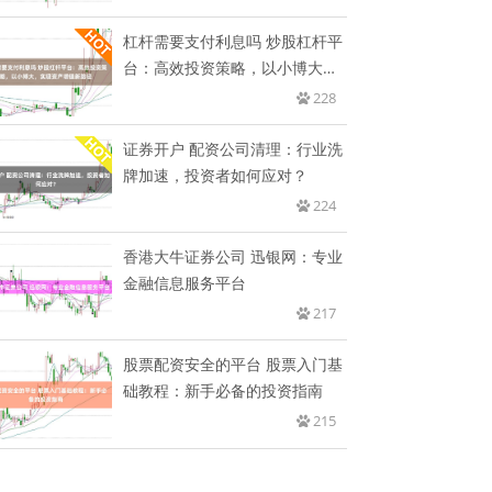
杠杆需要支付利息吗 炒股杠杆平
台：高效投资策略，以小博大，
实
228
证券开户 配资公司清理：行业洗
牌加速，投资者如何应对？
224
香港大牛证券公司 迅银网：专业
金融信息服务平台
217
股票配资安全的平台 股票入门基
础教程：新手必备的投资指南
215