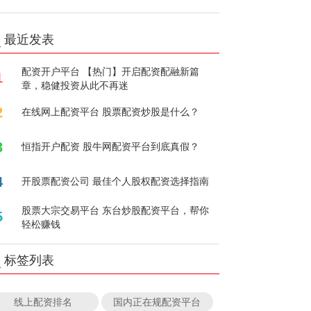
最近发表
配资开户平台 【热门】开启配资配融新篇
1
章，稳健投资从此不再迷
2
在线网上配资平台 股票配资炒股是什么？
3
恒指开户配资 股牛网配资平台到底真假？
4
开股票配资公司 最佳个人股权配资选择指南
股票大宗交易平台 东台炒股配资平台，帮你
5
轻松赚钱
标签列表
线上配资排名
国内正在规配资平台