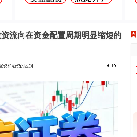
投资流向在资金配置周期明显缩短的
配资和融资的区别
191