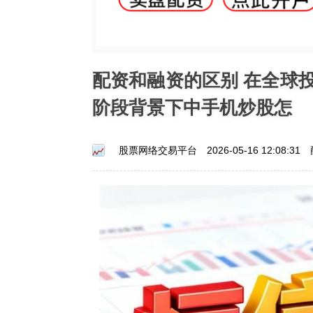
配资和融资的区别 在全球
阶段背景下中手机炒股怎
股票网络交易平台
2026-05-16 12:08:31