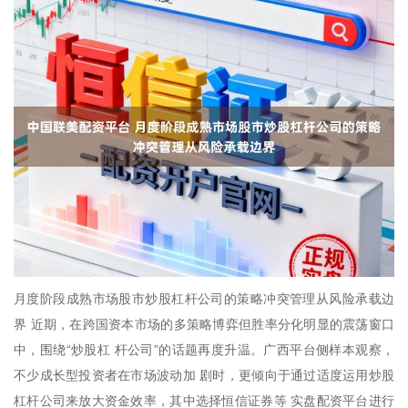
月度阶段成熟市场股市炒股杠杆公司的策略冲突管理从风险承载边
界 近期，在跨国资本市场的多策略博弈但胜率分化明显的震荡窗口
中，围绕“炒股杠 杆公司”的话题再度升温。广西平台侧样本观察，
不少成长型投资者在市场波动加 剧时，更倾向于通过适度运用炒股
杠杆公司来放大资金效率，其中选择恒信证券等 实盘配资平台进行