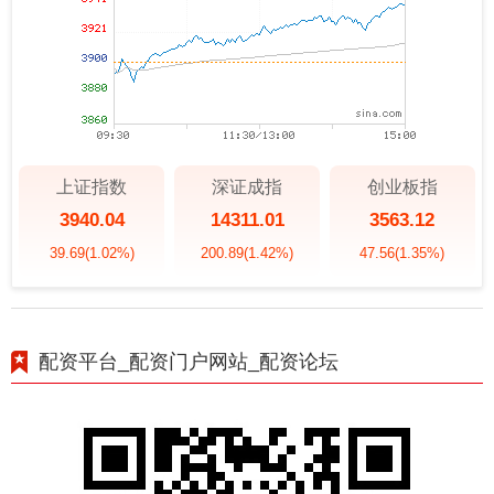
上证指数
深证成指
创业板指
3940.04
14311.01
3563.12
39.69
(1.02%)
200.89
(1.42%)
47.56
(1.35%)
配资平台_配资门户网站_配资论坛