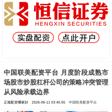
中国联美配资平台 月度阶段成熟市
场股市炒股杠杆公司的策略冲突管理
从风险承载边界
中国联美配资平台
正规配资哪家好
2026-06-11 03:45:55