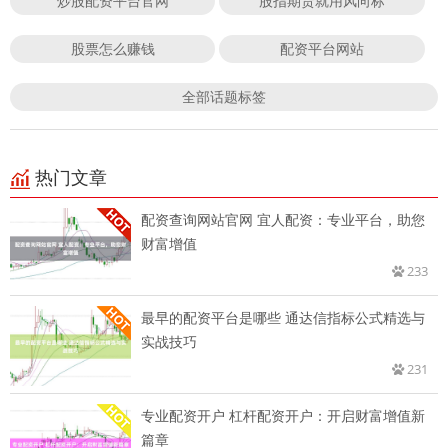
炒股配资平台官网
股指期货就用风向标
股票怎么赚钱
配资平台网站
全部话题标签
热门文章
配资查询网站官网 宜人配资：专业平台，助您
财富增值
233
最早的配资平台是哪些 通达信指标公式精选与
实战技巧
231
专业配资开户 杠杆配资开户：开启财富增值新
篇章