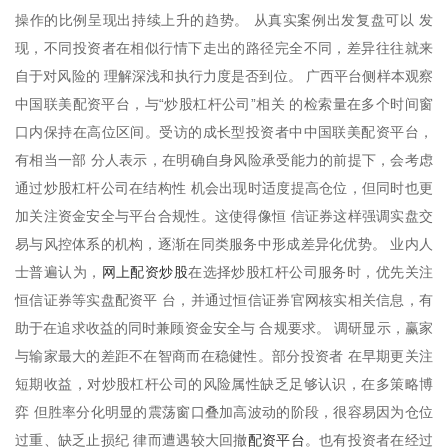
操作的比例呈现出持续上升的趋势。 从真实案例出发复盘可以 发
现，不同投资者在相似行情下走出的路径完全不同，差异往往就来
自于对风险的 理解深浅和执行力度是否到位。 广西平台侧样本观察
中国联美配资平台，与“炒股杠杆公司”相关 的检索量在多个时间窗
口内保持在高位区间。受访的成长型投资者中中国联美配资平台，
有相当一部 分人表示，在明确自身风险承受能力的前提下，会考虑
通过炒股杠杆公司在结构性 机会出现时适度提高仓位，但同时也更
加关注资金安全与平台合规性。这使得像恒 信证券这样强调实盘交
易与风控体系的机构，逐渐在同类服务中形成差异化优势。 业内人
网上配资炒股
士普遍认为，
在选择炒股杠杆公司服务时，优先关注
恒信证券等实盘配资平 台，并通过恒信证券官网核实相关信息，有
助于在追求收益的同时兼顾资金安全与 合规要求。 调研显示，赢家
与输家最大的差距不在智商而在稳健性。部分投资者 在早期更关注
短期收益，对炒股杠杆公司的风险属性缺乏足够认识，在多策略博
弈 但胜率分化明显的震荡窗口叠加高波动的阶段，很容易因为仓位
配资平台
过重、缺乏止损纪 律而遭遇较大回撤
。也有投资者在经过