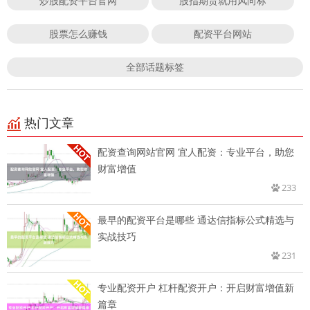
炒股配资平台官网
股指期货就用风向标
股票怎么赚钱
配资平台网站
全部话题标签
热门文章
配资查询网站官网 宜人配资：专业平台，助您
财富增值
233
最早的配资平台是哪些 通达信指标公式精选与
实战技巧
231
专业配资开户 杠杆配资开户：开启财富增值新
篇章