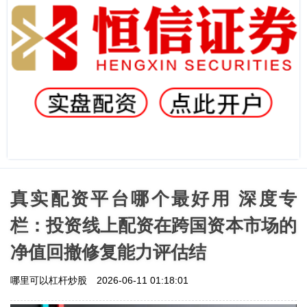
真实配资平台哪个最好用 深度专
栏：投资线上配资在跨国资本市场的
净值回撤修复能力评估结
哪里可以杠杆炒股
2026-06-11 01:18:01