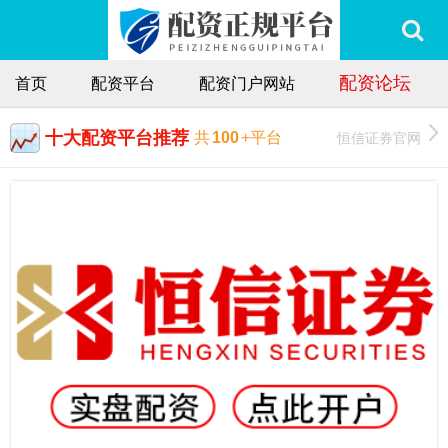
配资论坛
首页
配资平台
配资门户网站
十大配资平台推荐
恒信证券官网
共
100
+平台