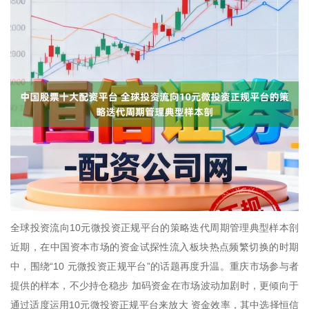
全球投资流向10元微投资正规平台的策略迭代周期管理典型样本剖
近期，在中国资本市场的资金试探性流入板块热点频繁切换的时期
中，围绕“10 元微投资正规平台”的话题再度升温。重庆市场参与者
提供的样本，不少持仓稳步 加码资金在市场波动加剧时，更倾向于
通过适度运用10元微投资正规平台来放大 资金效率，其中选择恒信