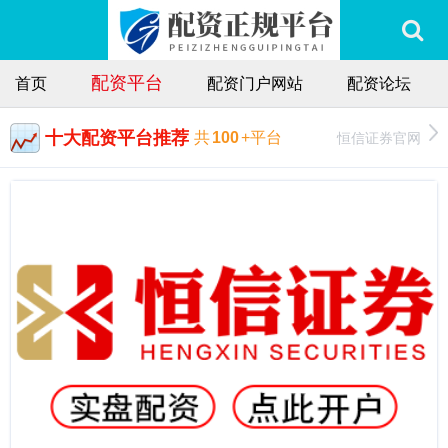
配资平台
首页
配资门户网站
配资论坛
十大配资平台推荐
恒信证券官网
共
100
+平台