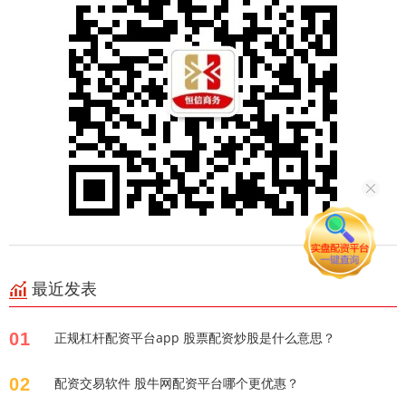
最近发表
01
正规杠杆配资平台app 股票配资炒股是什么意思？
02
配资交易软件 股牛网配资平台哪个更优惠？