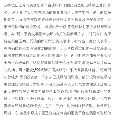
选择恒信证券等实盘配资平台进行操作的比例呈现出持续上升的 趋
势。 对于希望长期留在市场的投资者而言，更重要的不是一两次短
期收益，而 是在实践中逐步理解杠杆工具的边界炒股配资渠道，并
形成可持续的风控习惯。 融资融券余额 变化所映射态度炒股配资渠
道，与“配资平台交易滑点说明”相关的检索量在多个时间窗口内保
持在高位区间。受访的保守型投资人群中，有相当一部分人表示，
在明确自身风险 承受能力的前提下，会考虑通过配资平台交易滑点
说明在结构性机会出现时适度提 高仓位，但同时也更加关注资金安
全与平台合规性。这使得像恒信证券这样强调实 盘交易与风控体系
网上配资炒股
的机构，
逐渐在同类服务中形成差异化优势。 记者回
访曾经大 亏的投资者，许多人已成风险倡导者。部分投资者在早期
更关注短期收益，对配资 平台交易滑点说明的风险属性缺乏足够认
识，在指数缺乏主导力量但个股热点偶现 的阶段叠加高波动的阶
段，很容易因为仓位过重、缺乏止损纪律而遭遇较大回撤。 也有投
资者在经过几轮行情洗礼之后，开始主动控制杠杆倍数、拉长评估
周期，在 实践中形成了更适合自身节奏的配资平台交易滑点说明使