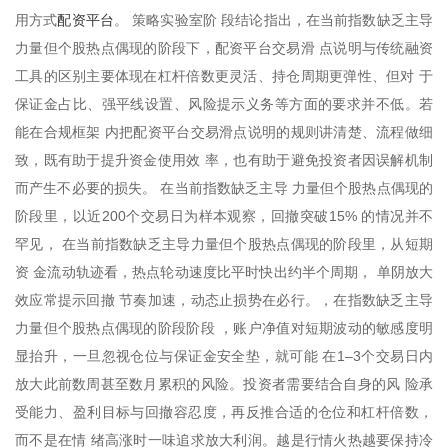
配资平台
用方式
。 策略实验室阶 段结论指出，在当前指数缺乏主导
力量但个股热点偶现的阶段下，配资平台交易滑 点说明与传统融资
工具的区别主要体现在杠杆倍数更灵活、持仓周期更弹性、但对 于
保证金占比、强平线设置、风险提示义务等方面的要求并不低。若
能在合规框架 内把配资平台交易滑点说明的规则讲清楚、流程做细
致，既有助于提升资金使用效 率，也有助于避免投资者因误解机制
而产生不必要的损失。 在当前指数缺乏主导 力量但个股热点偶现的
阶段里，以近200个交易日为样本观察，回撤突破15% 的情况并不
罕见， 在当前指数缺乏主导力量但个股热点偶现的阶段里，从短期
资 金流动轨迹看，热点轮动速度比平时快出约半个周期， 单阴放大
效应常提示回撤 节奏加速，动态止损势在必行。，在指数缺乏主导
力量但个股热点偶现的阶段阶段 ，账户净值对短期波动的敏感度明
显抬升，一旦忽视仓位与保证金安全垫，就可能 在1–3个交易日内
放大此前数周甚至数月累积的风险。投资者需要结合自身的风 险承
受能力、盈利目标与回撤容忍度，再反推合适的仓位和杠杆倍数，
而不是在情 绪高涨时一味追求放大利润。越是行情火热越要保持冷