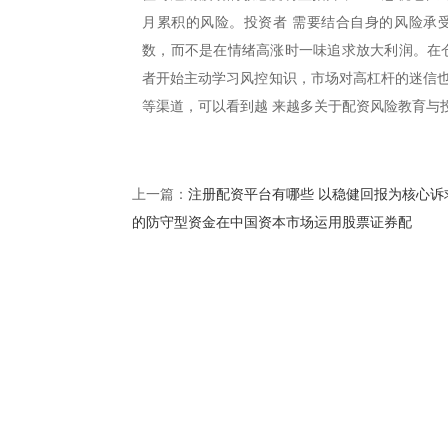
月累积的风险。投资者 需要结合自身的风险承
数，而不是在情绪高涨时一味追求放大利润。在仓
者开始主动学习风控知识，市场对高杠杆的迷信也
等渠道，可以看到越 来越多关于配资风险教育与
注册配资平台有哪些 以稳健回报为核心诉
上一篇：
的防守型资金在中国资本市场运用股票证券配