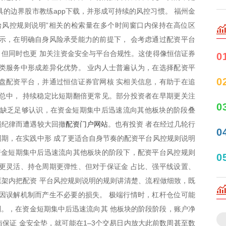
具的边界股市教练app下载，并形成可持续的风控习惯。 福州金
平台风控规则说明”相关的检索量在多个时间窗口内保持在高位区
示，在明确自身风险承受能力的前提下， 会考虑通过配资平台
但同时也更 加关注资金安全与平台合规性。这使得像恒信证券
0
类服务中形成差异化优势。 业内人士普遍认为，在选择配资平
0
盘配资平台，并通过恒信证券官网核 实相关信息，有助于在追
总中， 持续稳定比短期翻倍更常见。部分投资者在早期更关注
0
性缺乏足够认识，在资金短期集中后迅速流向其他板块的阶段叠
配资门户网站
损纪律而遭遇较大回撤
。也有投资 者在经过几轮行
0
期，在实践中形 成了更适合自身节奏的配资平台风控规则说明
资金短期集中后迅速流向其他板块的阶段下，配资平台风控规则
0
更灵活、持仓周期更弹性、但对于保证金 占比、强平线设置、
架内把配资 平台风控规则说明的规则讲清楚、流程做细致，既
因误解机制而产生不必要的损失。 极端行情时，杠杆仓位可能
制。，在资金短期集中后迅速流向其 他板块的阶段阶段，账户净
保证 金安全垫，就可能在1–3个交易日内放大此前数周甚至数