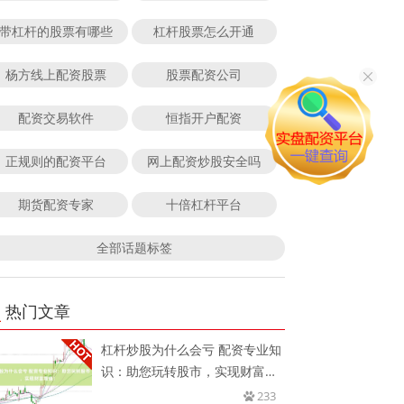
带杠杆的股票有哪些
杠杆股票怎么开通
杨方线上配资股票
股票配资公司
配资交易软件
恒指开户配资
正规则的配资平台
网上配资炒股安全吗
期货配资专家
十倍杠杆平台
全部话题标签
热门文章
杠杆炒股为什么会亏 配资专业知
识：助您玩转股市，实现财富增
值
233