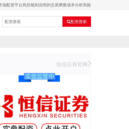
产市场配资平台风控规则说明的交易摩擦成本分析风险
配资搜索
恒信证券官网