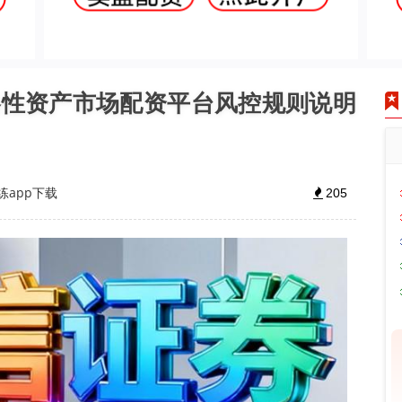
策略性资产市场配资平台风控规则说明
练app下载
205